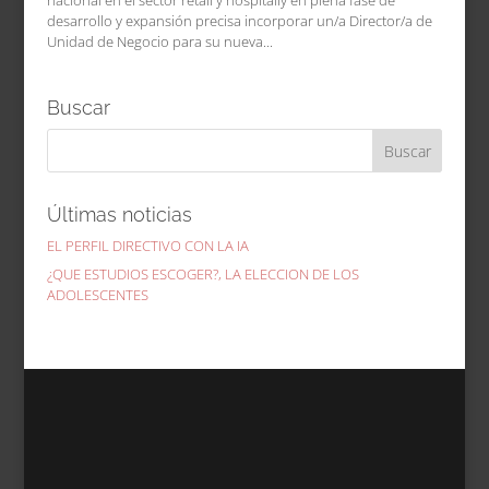
nacional en el sector retail y hospitaliy en plena fase de
desarrollo y expansión precisa incorporar un/a Director/a de
Unidad de Negocio para su nueva...
Buscar
Últimas noticias
EL PERFIL DIRECTIVO CON LA IA
¿QUE ESTUDIOS ESCOGER?, LA ELECCION DE LOS
ADOLESCENTES