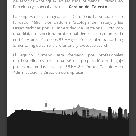
de servicios «boutique» en recursos humanos, ubicada en
Barcelona y especializada en la
Gestión del Talento
.
La empresa está dirigida por Dídac Gaudó Arabia (socio
fundador 1996), Licenciado en Psicología del Trabajo y las
Organizaciones por la Universidad de Barcelona, junto con
una dilatada trayectoria profesional dentro del campo de la
gestión y dirección de los RR.HH (gestión del talento, coaching
& mentoring de carrera profesional y executive search).
El equipo humano está formado por profesionales
multidisciplinares con una sólida preparación y bagaje
profesional en las áreas de RR.HH-Gestión del Talento y en
Administración y Dirección de Empresas.