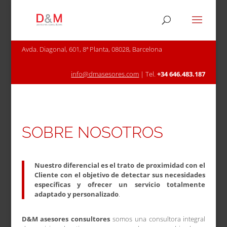
Avda. Diagonal, 601, 8ª Planta, 08028, Barcelona
info@dmasesores.com
| Tel.
+34 646.483.187
SOBRE NOSOTROS
Nuestro diferencial es el trato de proximidad con el
Cliente con el objetivo de detectar sus necesidades
específicas y ofrecer un servicio totalmente
adaptado y personalizado
.
D&M asesores consultores
somos una consultora integral