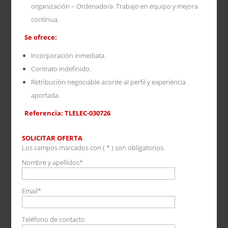
organización – Ordenado/a. Trabajo en equipo y mejora
continua.
Se ofrece:
Incorporación inmediata.
Contrato indefinido.
Retribución negociable acorde al perfil y experiencia
aportada.
Referencia: TLELEC-030726
SOLICITAR OFERTA
Los campos marcados con ( * ) son obligatorios.
Nombre y apellidos*
Email*
Teléfono de contacto