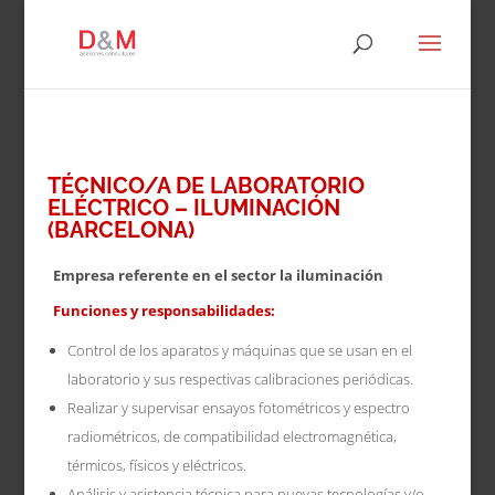
TÉCNICO/A DE LABORATORIO
ELÉCTRICO – ILUMINACIÓN
(BARCELONA)
Empresa referente en el sector la iluminación
Funciones y responsabilidades:
Control de los aparatos y máquinas que se usan en el
laboratorio y sus respectivas calibraciones periódicas.
Realizar y supervisar ensayos fotométricos y espectro
radiométricos, de compatibilidad electromagnética,
térmicos, físicos y eléctricos.
Análisis y asistencia técnica para nuevas tecnologías y/o