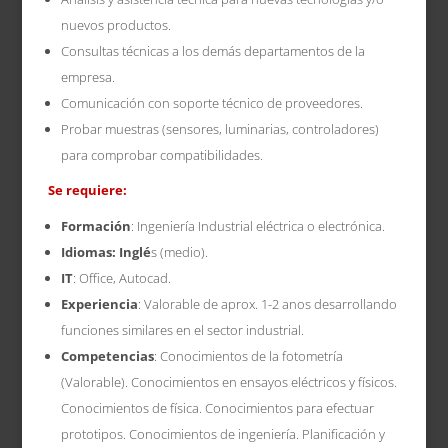
nuevos productos.
Consultas técnicas a los demás departamentos de la
empresa.
Comunicación con soporte técnico de proveedores.
Probar muestras (sensores, luminarias, controladores)
para comprobar compatibilidades.
Se requiere:
Formación
: Ingeniería Industrial eléctrica o electrónica.
Idiomas: Inglé
s (medio).
IT
: Office, Autocad.
Experiencia
: Valorable de aprox. 1-2 anos desarrollando
funciones similares en el sector industrial.
Competencias
: Conocimientos de la fotometría
(Valorable). Conocimientos en ensayos eléctricos y físicos.
Conocimientos de física. Conocimientos para efectuar
prototipos. Conocimientos de ingeniería. Planificación y