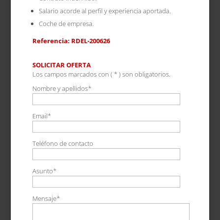
Salario acorde al perfil y experiencia aportada.
Coche de empresa.
Referencia: RDEL-200626
SOLICITAR OFERTA
Los campos marcados con ( * ) son obligatorios.
Nombre y apellidos*
Email*
Teléfono de contacto
Asunto*
Mensaje*