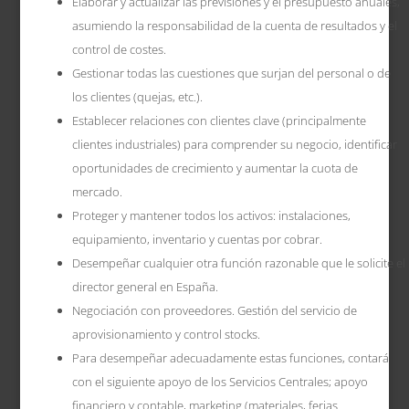
Elaborar y actualizar las previsiones y el presupuesto anuales,
asumiendo la responsabilidad de la cuenta de resultados y el
control de costes.
Gestionar todas las cuestiones que surjan del personal o de
los clientes (quejas, etc.).
Establecer relaciones con clientes clave (principalmente
clientes industriales) para comprender su negocio, identificar
oportunidades de crecimiento y aumentar la cuota de
mercado.
Proteger y mantener todos los activos: instalaciones,
equipamiento, inventario y cuentas por cobrar.
Desempeñar cualquier otra función razonable que le solicite el
director general en España.
Negociación con proveedores. Gestión del servicio de
aprovisionamiento y control stocks.
Para desempeñar adecuadamente estas funciones, contará
con el siguiente apoyo de los Servicios Centrales; apoyo
financiero y contable, marketing (materiales, ferias