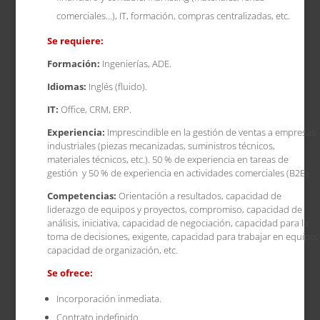
comerciales…), IT, formación, compras centralizadas, etc.
Se requiere:
Formación:
Ingenierías, ADE.
Idiomas:
Inglés (fluido).
IT:
Office, CRM, ERP.
Experiencia:
Imprescindible en la gestión de ventas a empresas
industriales (piezas mecanizadas, suministros técnicos,
materiales técnicos, etc.). 50 % de experiencia en tareas de
gestión y 50 % de experiencia en actividades comerciales (B2B).
Competencias:
Orientación a resultados, capacidad de
liderazgo de equipos y proyectos, compromiso, capacidad de
análisis, iniciativa, capacidad de negociación, capacidad para la
toma de decisiones, exigente, capacidad para trabajar en equipo,
capacidad de organización, etc.
Se ofrece:
Incorporación inmediata.
Contrato indefinido.