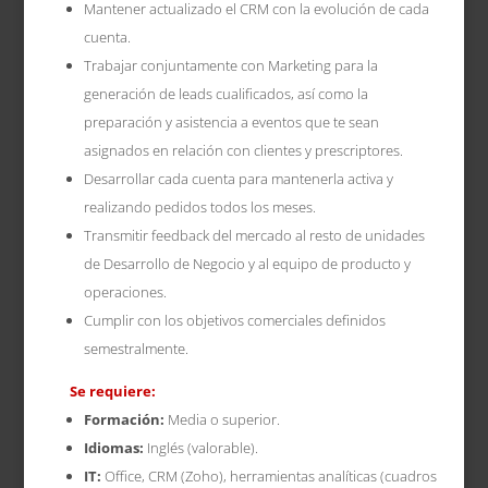
Mantener actualizado el CRM con la evolución de cada
cuenta.
Trabajar conjuntamente con Marketing para la
generación de leads cualificados, así como la
preparación y asistencia a eventos que te sean
asignados en relación con clientes y prescriptores.
Desarrollar cada cuenta para mantenerla activa y
realizando pedidos todos los meses.
Transmitir feedback del mercado al resto de unidades
de Desarrollo de Negocio y al equipo de producto y
operaciones.
Cumplir con los objetivos comerciales definidos
semestralmente.
Se requiere:
Formación:
Media o superior.
Idiomas:
Inglés (valorable).
IT:
Office, CRM (Zoho), herramientas analíticas (cuadros