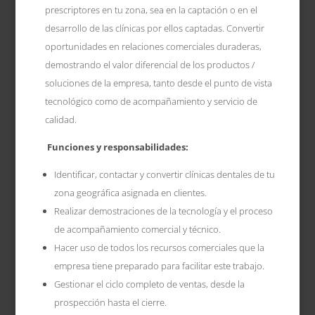
prescriptores en tu zona, sea en la captación o en el
desarrollo de las clínicas por ellos captadas. Convertir
oportunidades en relaciones comerciales duraderas,
demostrando el valor diferencial d
e los productos /
soluciones de la empresa, tanto desde el punto de vista
tecnológico como de acompañamiento y servicio de
calidad.
Funciones y responsabilidades:
Identificar, contactar y convertir clínicas dentales de tu
zona geográfica asignada en clientes.
Realizar demostraciones de la tecnología y el proceso
de acompañamiento comercial y técnico.
Hacer uso de todos los recursos comerciales que la
empresa tiene preparado para facilitar este trabajo.
Gestionar el ciclo completo de ventas, desde la
prospección hasta el cierre.