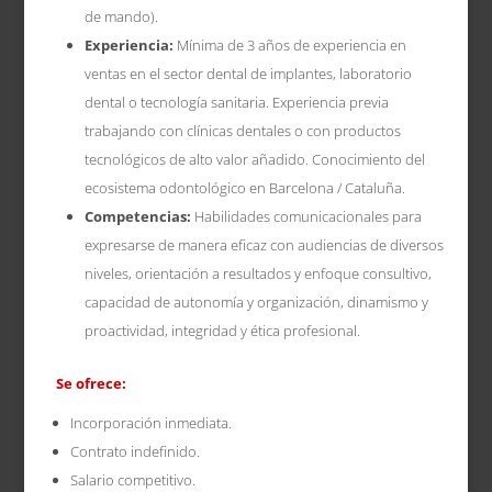
de mando).
Experiencia:
Mínima de 3 años de experiencia en
ventas en el sector dental de implantes, laboratorio
dental o tecnología sanitaria. Experiencia previa
trabajando con clínicas dentales o con productos
tecnológicos de alto valor añadido. Conocimiento del
ecosistema odontológico en Barcelona / Cataluña.
Competencias:
Habilidades comunicacionales para
expresarse de manera eficaz con audiencias de diversos
niveles, orientación a resultados y enfoque consultivo,
capacidad de autonomía y organización, dinamismo y
proactividad, integridad y ética profesional.
Se ofrece:
Incorporación inmediata.
Contrato indefinido.
Salario competitivo.