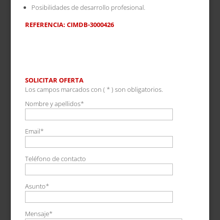
Posibilidades de desarrollo profesional.
REFERENCIA: CIMDB-3000426
SOLICITAR OFERTA
Los campos marcados con ( * ) son obligatorios.
Nombre y apellidos*
Email*
Teléfono de contacto
Asunto*
Mensaje*